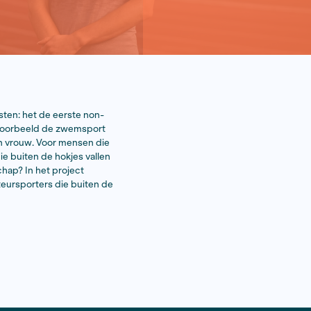
ebben uiteenlopende uitkomsten: het de eerste non-
iting van transsporters in bijvoorbeeld de zwemsport
op basis van de genders man en vrouw. Voor mensen die
 zijn. Wie zijn de sporters die buiten de hokjes vallen
n het Nederlandse sportlandschap? In het project
isa Peters zes fanatieke amateursporters die buiten de