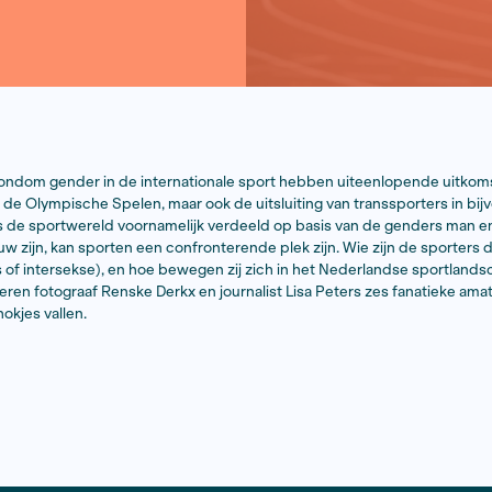
wikkelingen rondom gender in de internationale sport h
stschaatser op de Olympische Spelen, maar ook de uitslu
. In Nederland is de sportwereld voornamelijk verdeeld 
dig man of vrouw zijn, kan sporten een confronterende plek
binair als trans of intersekse), en hoe bewegen zij zich i
raat portretteren fotograaf Renske Derkx en journalist L