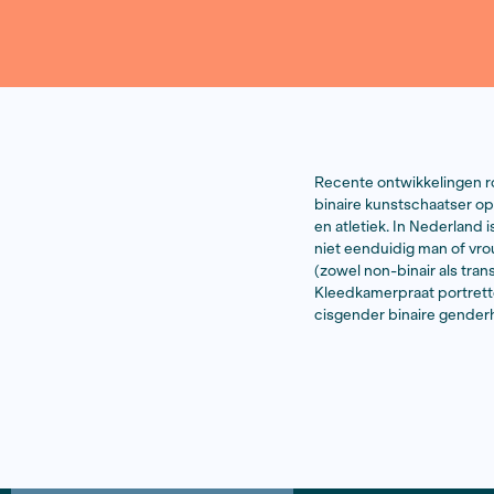
Recente ont
binaire kun
en atletiek
niet eendui
(zowel non-
Kleedkamerp