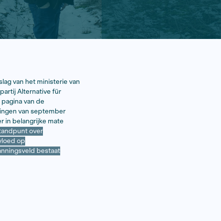
ijkt uit het meest recente verslag van het ministerie van
pulistische nationalistische partij Alternative für
’, staat dan ook op de eerste pagina van de
a voor de aankomende verkiezingen van september
lt de partij wel of de mens er in belangrijke mate
e AfD-politici zich tot hun standpunt over