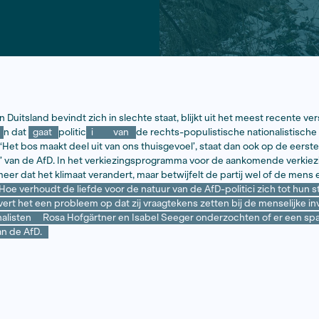
an de bomen in Duitsland bevindt zich in slechte staat, bl
 Landbouw.
E
n dat
gaat
politic
i
van
de rechts-po
 aan het hart. ‘Het bos maakt deel uit van ons thuisgevoel
 ‘bosleidraad’ van de AfD. In het verkiezingsprogramm
t de AfD niet meer dat het klimaat verandert, maar betwijfe
lijk voor is.
Hoe verhoudt de liefde voor de natuur van d