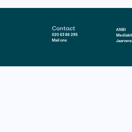
ndering? En levert het een probleem op dat zij vraagteken
ndering? Journalisten
Rosa Hofgärtner en Isabel Seege
standpunten van de AfD.
Contact
020 63 86 295
Mail ons