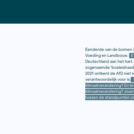
Lees hier het artikel
​​Eenderde v
Voeding en
Deutschland
zogenaamde
2021 ontken
verantwoorde