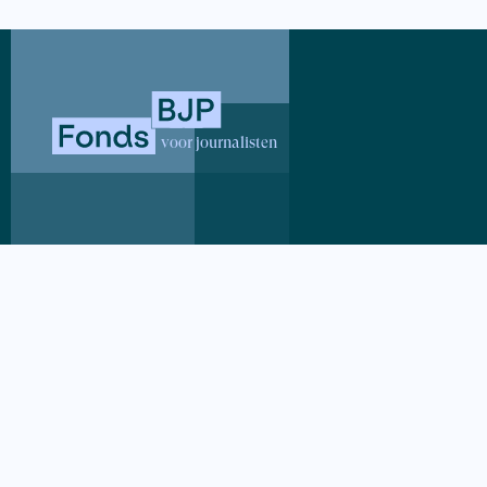
klimaatvera
klimaatvera
tussen de 
voor journalisten