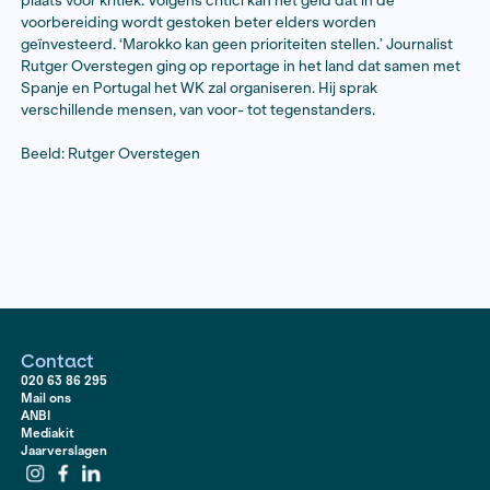
Marokko stort zich vol overgave op de voorbereiding 
voetbal in 2030 met een ambitieus megaproject: de 
het grootste voetbalstadion ter wereld. Samen met d
andere infrastructuur wil Marokko in het vizier vallen v
toeristen. Nu het aftellen naar het eerste fluitsignaal 
maakt de feestvreugde van het binnenhalen van het t
plaats voor kritiek. Volgens critici kan het geld dat in d
voorbereiding wordt gestoken beter elders worden
geïnvesteerd. ‘Marokko kan geen prioriteiten stellen.’ 
Rutger Overstegen ging op reportage in het land dat
Spanje en Portugal het WK zal organiseren. Hij sprak
verschillende mensen, van voor- tot tegenstanders.
Beeld: Rutger Overstegen