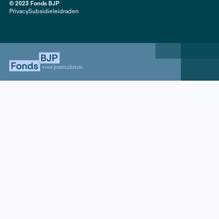
Contact
020 63 86 295
Mail ons
ANBI
Mediakit
Jaarverslagen
Instagram
Facebook
LinkedIn
© 2023 Fonds BJP
Privacy
Subsidieleidraden