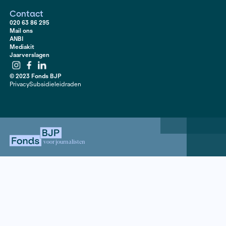
Srebrenica en misdaden tegen de menselijkheid. Acht
daarvoor al, net na zijn aanhouding, reisde Zvezdana V
naar Bosnië voor een interview met zijn vrouw en doch
daarna wordt ze door Karadzic zelf gebeld, vanuit de
in Scheveningen. Vukojevic gaat vanaf dan op zoek n
achter de oorlogsmisdadiger. Hoe wist Karadzic, ver
alternatief genezer, dertien jaar van de radar te verdw
hoe toevallig is het kwaad?
Contact
020 63 86 295
Mail ons
ANBI