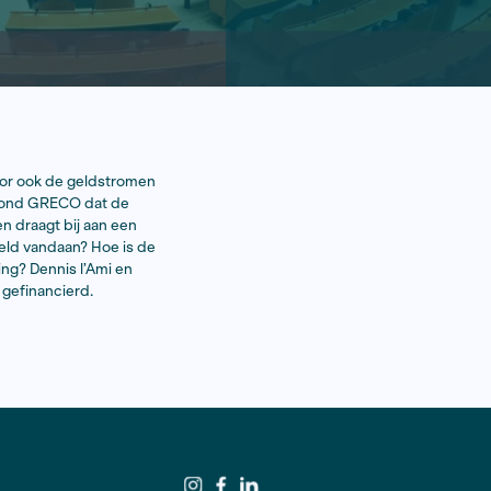
t gecontroleerd wordt, waarvoor ook de geldstromen
e Europese anticorruptiewaakhond GRECO dat de
lvuldige gebruik van stichtingen draagt bij aan een
 halen politieke partijen hun geld vandaan? Hoe is de
ruptie en belangenverstrengeling? Dennis l’Ami en
ls het CDA en 50Plus worden gefinancierd.