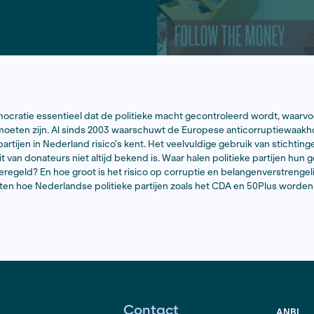
en gezonde democratie essentieel dat de politieke mach
en transparant moeten zijn. Al sinds 2003 waarschuwt d
 van politieke partijen in Nederland risico’s kent. Het vee
rin de identiteit van donateurs niet altijd bekend is. Waar
g van partijen geregeld? En hoe groot is het risico op cor
en onderzochten hoe Nederlandse politieke partijen zoa