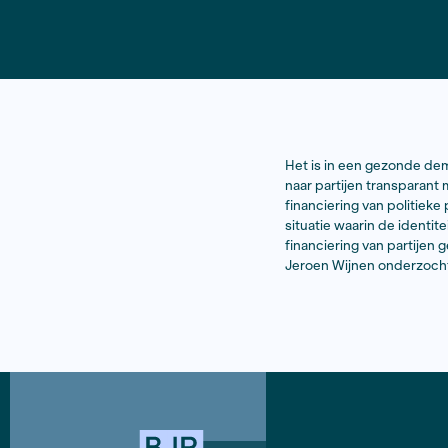
Het is in e
naar partij
financiering
situatie waa
financierin
Jeroen Wijn