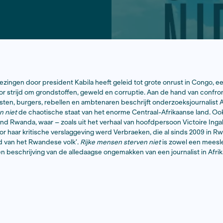
en van de verkiezingen door president Kabila heeft geleid t
sterd wordt door strijd om grondstoffen, geweld en corr
echtenactivisten, burgers, rebellen en ambtenaren besch
 mensen sterven niet
de chaotische staat van het enorme C
uleerde buurland Rwanda, waar – zoals uit het verhaal van
den boze is. Door haar kritische verslaggeving werd Verbr