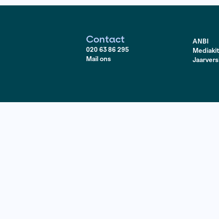
epen tot ‘vijand van het Rwandese volk’.
Rijke mensen ste
gebied als een beschrijving van de alledaagse ongemakken
Contact
020 63 86 295
Mail ons