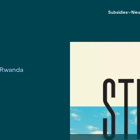
ven niet
iet
 Congo en Rwanda
Contact