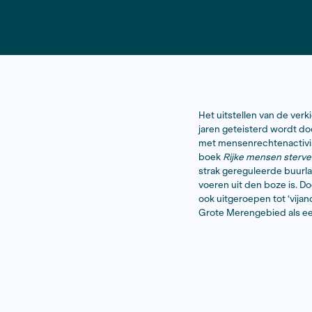
Het uitstell
jaren getei
met mensenr
boek
Rijke
strak gereg
voeren uit 