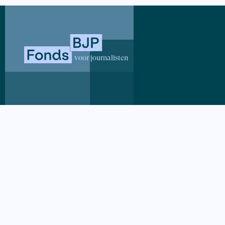
ook uitgero
Grote Meren
voor journalisten