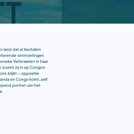
ot grote onrust in Congo, een land dat al tientallen
uptie. Aan de hand van confronterende ontmoetingen
rijft onderzoeksjournalist Anneke Verbraeken in haar
entraal-Afrikaanse land. Ook zoomt zij in op Congo’s
 hoofdpersoon Victoire Ingabire blijkt – oppositie
aeken, die al sinds 2009 in Rwanda en Congo komt, zelf