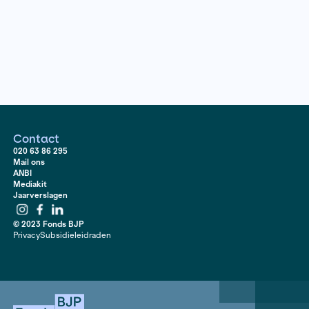
bouwen voor zichzelf en een toekomst voor hun kinde
Nepalese overheid ziet de gevluchte Rohingya als ee
en erkent ze niet als vluchtelingen. Ze zijn dus volledig
van hulp van burgers en non-profitorganisaties. Kunnen
Nepal blijven? Wat hopen zij te bereiken en wat voor 
wacht hen? Inge Oosterhoff maakt een reportage ove
kleine staatloze Moslimminderheid en de obstakels die
tegenkomen.