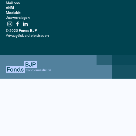
veel partizanen. Ze ontmoette oudere verzetsstrijder
levensverhalen vast te leggen. Dit fotoboek is deel tw
serie waarin het verhaal van de overlevenden in beeld
gebracht.
Contact
020 63 86 295
Mail ons
ANBI
Mediakit
Jaarverslagen
Instagram
Facebook
LinkedIn