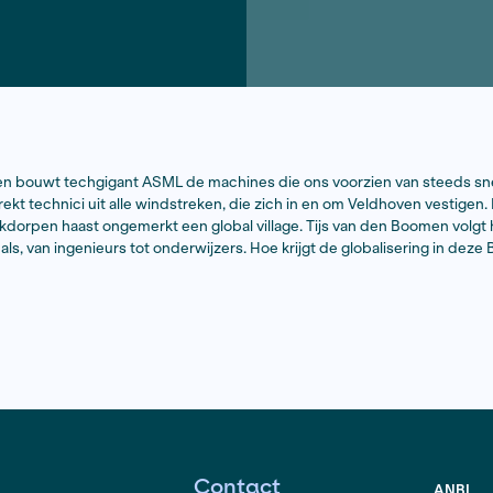
antse Veldhoven bouwt techgigant ASML de machines die 
 marktleider trekt technici uit alle windstreken, die zich
l van vier kerkdorpen haast ongemerkt een global village.
 expats en locals, van ingenieurs tot onderwijzers. Hoe kri