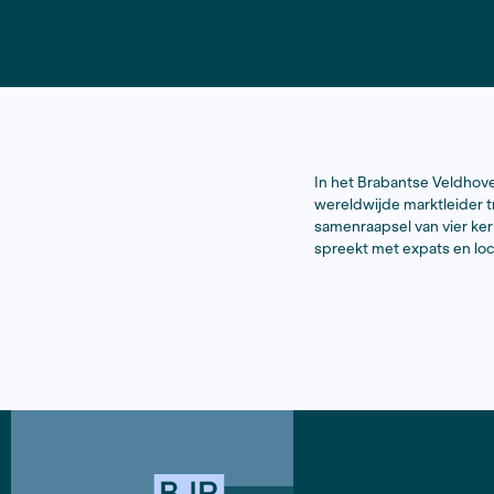
In het Brab
wereldwijde
samenraapse
spreekt met