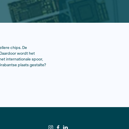
ons voorzien van steeds snellere chips. De
 in en om Veldhoven vestigen. Daardoor wordt het
 Tijs van den Boomen volgt het internationale spoor,
jgt de globalisering in deze Brabantse plaats gestalte?