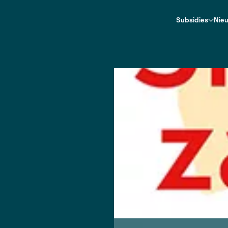
n
ido Fosfor