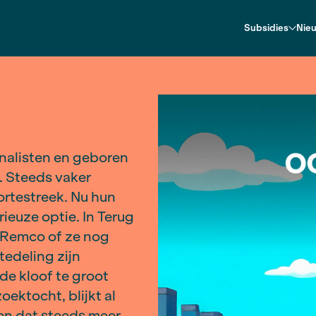
sten
esen, journalisten en geboren
 Randstad. Steeds vaker
 hun geboortestreek. Nu hun
en een serieuze optie. In Terug
it-Jan en Remco of ze nog