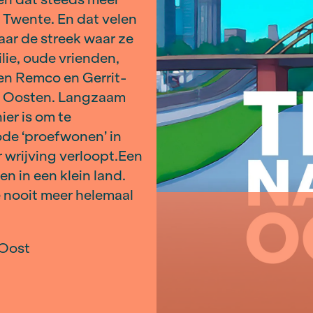
veel Randstedeling zijn
sen of is de kloof te groot
onlijke zoektocht, blijkt al
 Ze ontdekken dat steeds meer
io’s zoals Twente. En dat velen
g voelen naar de streek waar ze
rts, familie, oude vrienden,
onderzoeken Remco en Gerrit-
oel van het Oosten. Langzaam
r één manier is om te
: een periode ‘proefwonen’ in
et zonder wrijving verloopt.​​Een
verschillen in een klein land.