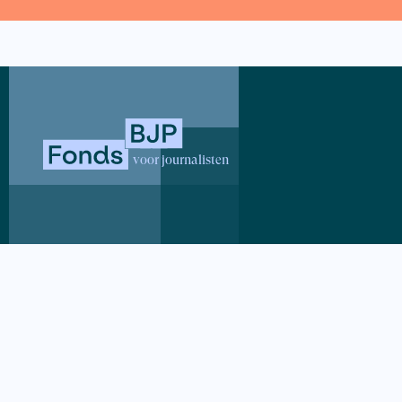
En over hoe de plek waar je vandaa
loslaat.
Gerrit-Jan Klein Jan, Remco Tome
Luister hier
voor journalisten