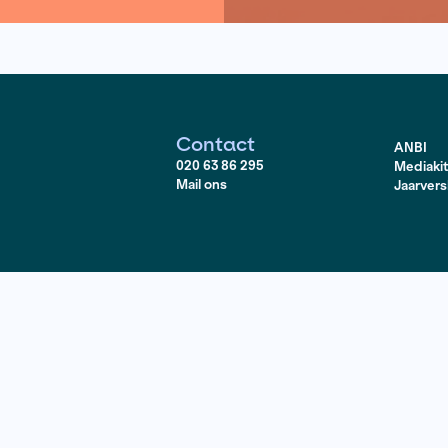
n komt, je nooit meer helemaal
sen - RTV Oost
Contact
020 63 86 295