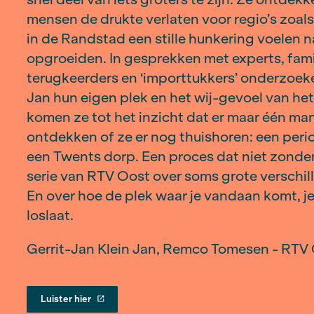
thuishoren in Twente of dat ze te 
geworden. Passen ze er nog wel tus
geworden? Wat begint als een perso
snel deel van iets groters te zijn.
mensen de drukte verlaten voor reg
in de Randstad een stille hunkerin
opgroeiden. In gesprekken met expe
terugkeerders en ‘importtukkers’ 
Jan hun eigen plek en het wij-gev
komen ze tot het inzicht dat er maa
ontdekken of ze er nog thuishoren
een Twents dorp. Een proces dat ni
serie van RTV Oost over soms grote 