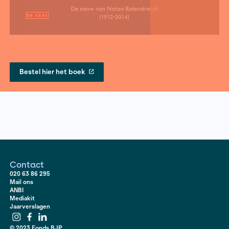
Bestel hier het boek