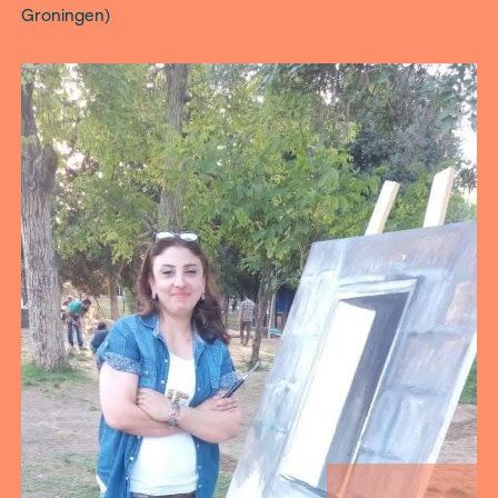
nieuw zijn in Groningen en het inburgeringsproc
doorlopen.
Denise Overkleeft - OOG (Stichting Omroeporga
Groningen)