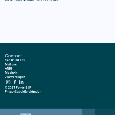
De snelle opkomst van Islamitische Staat in Syrië en I
de wereld, maar de (online) propagandacampagne di
volgde is zo mogelijk nog vernietigender. Van Libië tot
Filipijnen, en van Jemen tot Nederland: overal worden
bestookt met specifiek op hen afgestemde beelden d
oproepen zich aan te sluiten bij de heilige oorlog. Lenn
Hofman en Andreas Staahl onderzoeken in een serie a
goed geoliede mediatak van IS, met zes officiële med
en filmpjes in maar liefst 39 talen.