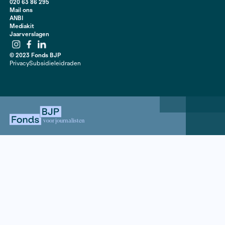
en het tellen nauwkeuriger te maken. Waarom? In het
Vertrouw ons nou maar
vertelt technologiejournalist 
Blankesteijn hoe geruchtmakende acties van de groep
Vertrouwen Stemcomputers Niet’ leidden tot de ond
de stemcomputer.
Contact
020 63 86 295
Mail ons
ANBI
Mediakit
Jaarverslagen
Instagram
Facebook
LinkedIn