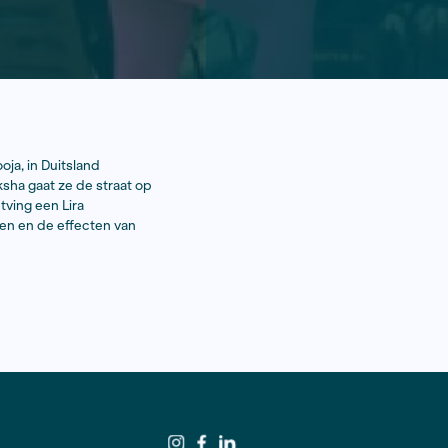
n India. Vlogster Anisha Pooja, in Duitsland
gs te doorbreken. Met een riksha gaat ze de straat op
eldheid. Lauren Verbrugh ontving een Lira
ak met haar over haar drijfveren en de effecten van