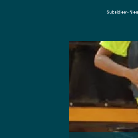
in India
ndia
 TMI News