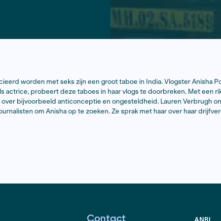
 die geassocieerd worden met seks zijn een groot taboe i
en opgeleid als actrice, probeert deze taboes in haar vlo
en te praten over bijvoorbeeld anticonceptie en ongest
ie voor jonge journalisten om Anisha op te zoeken. Ze spr