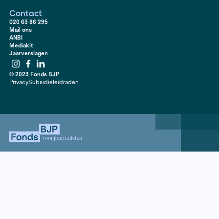
dienstplicht, die toen nog van kracht was. Schrijver e
Herman Vuijsje liet zichzelf ook afkeuren voor het lege
Trump en Poetin is er hernieuwde aandacht voor onze 
en het leger. Vuijsje vraagt zichzelf af waarom hij en 
anderen, het vanzelfsprekend vonden om niet het lege
gaan? In dit boekt verdiept hij zich hoe Nederland doo
heen naar het leger kijkt en spreekt hij met generatie
militaire wetenschappers en militairen.
Contact
020 63 86 295
Mail ons
ANBI