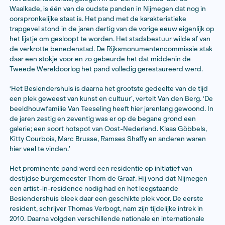
kunstenaar en ontwerper ook co-programmamaker va
Besienderhuis. ‘Waar de besiender vroeger de waard
scheepsladingen taxeerde en een percentage daarva
stad gaf, geven de residenten met hun werk ook teru
stad. Kunst, cultuur en ook de journalistiek zijn belangr
toetsende poten in een samenleving. Met grote en ook
projecten en activiteiten reflecteren we vanuit het
Besiendershuis op Nijmegen, een veranderende stad 
woelige wereld.’
Hotspot
Het Besiendershuis, gelegen in de ‘benedenstad’ aan
Waalkade, is één van de oudste panden in Nijmegen da
oorspronkelijke staat is. Het pand met de karakteristi
trapgevel stond in de jaren dertig van de vorige eeuw 
het lijstje om gesloopt te worden. Het stadsbestuur wi