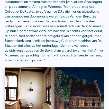
de verkrotte benedenstad. De Rijksmonumentencomm
daar een stokje voor en zo gebeurde het dat middeni
Tweede Wereldoorlog het pand volledig gerestaureer
‘Het Besiendershuis is daarna het grootste gedeelte va
een plek geweest van kunst en cultuur’, vertelt Van de
beeldhouwfamilie Van Teeseling heeft hier jarenlang 
de jaren zestig en zeventig was er op de begane gron
galerie; een soort hotspot van Oost-Nederland. Klaas
Kitty Courbois, Marc Brusse, Ramses Shaffy en ander
hier veel te vinden.’
Het prominente pand werd een residentie op initiatief
destijdse burgemeester Thom de Graaf. Hij vond dat
een artist-in-residence nodig had en het leegstaande
Besiendershuis bleek daar een geschikte plek voor. D
resident, schrijver Thomas Verbogt, nam zijn tijdelijke i
2010. Daarna volgden verschillende nationale en intern