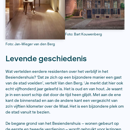
kunstenaars en makers, waaronder schrijver Jeroen O
en podcastmaker Annegriet Wietsma. ‘Memorabel wa
Collectief DeRuyter, twee Vlaamse DJ’s die hier op uit
van poppodium Doornroosje waren’, aldus Van den Ber
bedachten zeven missies die ze in twee maanden mo
volbrengen. Een daarvan was een soundtrack van de 
Op hun eindfeest was deze om half drie ’s nachts voor
te horen, met onder andere het geluid van het Königor
Stevenskerk, ons ‘tamboerijnvrouwtje’, de drummachi
Staat en dat alles op het onderliggende ritme van oud
geluidsregistraties van de Baka-stam uit archieven van
Museum. Een prachtig moment, vijfhonderd dansend
ik had tranen in mijn ogen.’