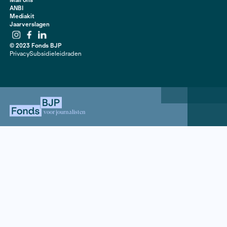
van de stad voelden’, vertelt Van den Berg. ‘Je merkt d
echt vijfhonderd jaar geleefd is. Het is oud en van hou
je in een soort schip dat door de tijd heen glijdt. Met 
kant de binnenstad en aan de andere kant een vergez
zo’n vijftien kilometer over de Waal. Het is een bijzon
de stad vanuit te bezien.
De begane grond van het Besiendershuis – wonen ge
de eerste en tweede verdieping – wordt gebruikt voor
theater en muziek. Van der Berg: ‘We hebben geen dag
programmering, maar organiseren graag activiteiten v
Nijmegenaren.’ Van den Berg kijkt dan ook uit naar de
residerende journalist. ‘Je mag hier je eigen gang gaa
zijn altijd beschikbaar om je op weg en in het netwerk 
Dat geldt ook voor het organiseren van een publieksafs
de residentie. ‘Het Besiendershuis is een plek voor v
en staat open voor experimenten, maar een project w
waardevol als er een verbinding te leggen is met de st