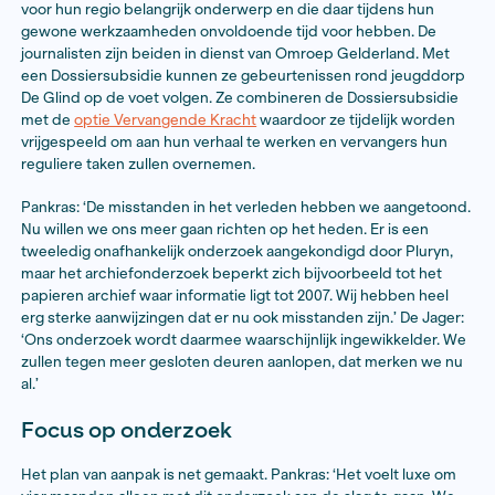
De onthullingen maken veel los. Zorgorganisatie Pluryn
moment de grootste zorgaanbieder in De Glind, beloo
onafhankelijk onderzoek te doen. Maar vooral (voorma
kinderen, jongeren en hun familie voelen zich gehoor
media-aandacht die er is en nemen contact op met d
journalisten. De misstanden lijken niet te zijn opgeho
jaren 90 en de roep om gezien en gehoord te worden 
sterk onder de slachtoffers. De Jager: ‘We wonnen met
onderzoek een Regiohelden Award. Toen hebben we a
elkaar gezegd: we moeten verder. Hoe dan ook, al moe
eigen tijd.’
Dossiersubsidie
Dat laatste is niet nodig, dankzij een
Dossiersubsidie
v
Fonds BJP kunnen de twee hun onderzoek voortzette
Dossiersubsidie is bedoeld voor lokale en regionale jo
die een serie van meerdere publicaties willen wijden 