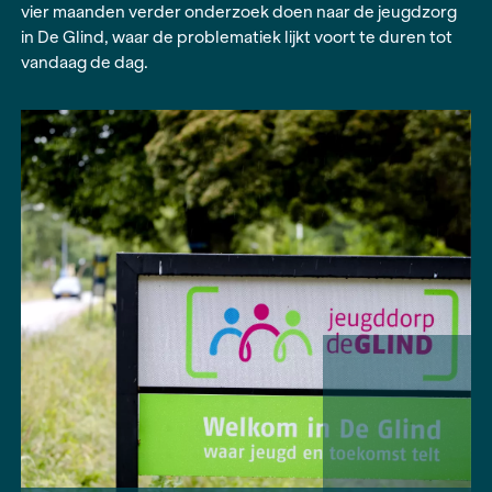
Jeugddorp De Glind in de jaren 90 begon bij O
Gelderland de telefoon te rinkelen. En die bleef 
Met een
Dossiersubsidie
van het Fonds BJP gaa
journalisten Nine Pankras en Inge de Jager de 
vier maanden verder onderzoek doen naar de j
in De Glind, waar de problematiek lijkt voort te d
vandaag de dag.