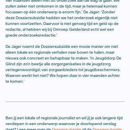
voor hun regio belangrijk onderwerp en die daar tijde
gewone werkzaamheden onvoldoende tijd voor hebb
journalisten zijn beiden in dienst van Omroep Gelderl
een Dossiersubsidie kunnen ze gebeurtenissen rond
De Glind op de voet volgen. Ze combineren de Dossie
met de
optie Vervangende Kracht
waardoor ze tijdeli
vrijgespeeld om aan hun verhaal te werken en vervan
reguliere taken zullen overnemen.
Pankras: ‘De misstanden in het verleden hebben we 
Nu willen we ons meer gaan richten op het heden. Er i
tweeledig onafhankelijk onderzoek aangekondigd door
maar het archiefonderzoek beperkt zich bijvoorbeeld 
papieren archief waar informatie ligt tot 2007. Wij heb
erg sterke aanwijzingen dat er nu ook misstanden zijn.
‘Ons onderzoek wordt daarmee waarschijnlijk ingewik
zullen tegen meer gesloten deuren aanlopen, dat me
al.’