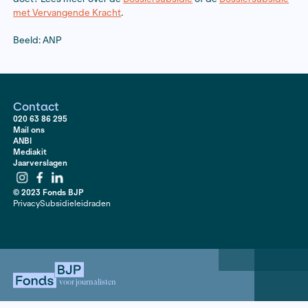
Focus op onderzoek
Het plan van aanpak is net gemaakt. Pankras: ‘Het voel
vier maanden alleen met dit onderzoek aan de slag te
zullen zeker niet omkomen in de tijd, maar je helemaa
focussen op één onderwerp is enorm fijn.’ De Jager: 
deze Dossiersubsidie hadden we het onderzoek eigenl
kunnen voortzetten. Daarvoor is niet genoeg tijd en g
redactie, al hebben wij bij Omroep Gelderland echt w
goede onderzoeksredactie.’
De Jager noemt de Dossiersubsidie een mooie manier
alleen lokale en regionale verhalen naar boven te halen
nieuws ook concreet en behapbaar te maken. ‘In Jeu
Glind zijn zo’n beetje alle zorgorganisaties in de jeugd
vertegenwoordigd; van zorgaanbieders tot jeugdbes
Waarom werkt het niet? We hopen daar in vier maand