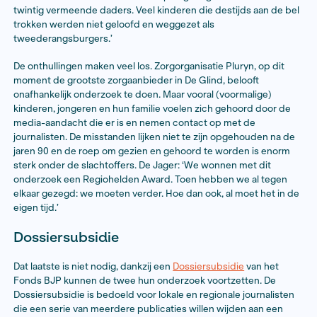
dominee Rudolph startte met de opvang van voogdijki
de steden. Boerengezinnen konden goedkoop grond p
ruil daarvoor namen ze pleegkinderen in huis. Het dor
daardoor de naam ‘jeugddorp’. Nog steeds is er een gr
gezinshuizen in het dorp, waardoor het de naam jeug
kreeg.
‘Het is een verhaal dat vorig jaar begon aan de keukenta
vertelt Inge de Jager. ‘De vrouw in kwestie kreeg in De 
meisje te maken met seksueel overschrijdend gedrag
man die later vertrouwenspersoon op een ROC werd. 
bleek niet de enige. We kregen enorm veel reacties o
uitzendingen van ons programma ‘
In het vizier van de
Voordat we het wisten zaten we op negentig slachtoff
twintig vermeende daders. Veel kinderen die destijds
trokken werden niet geloofd en weggezet als
tweederangsburgers.’