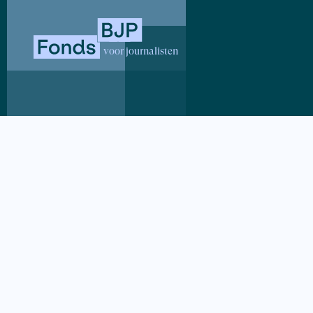
20 jaar. Ik
eind van de
genocide no
zekere zin 
Waar kijk
Als medewer
Talent-trai
toekomst en
voor journalisten