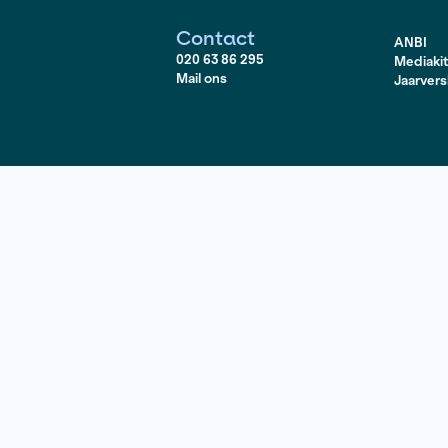
 merkte dat dat wel echt iets losmaakte bij sommige leerlin
 cursus hadden ze allemaal een hoofdpersonage gekozen
g steeds de kunst- en cultuursector aan het opbouwen. Ik b
was dit ook een soort talentontwikkeling.
 je het meeste naar uit in deze functie?
ker talentontwikkeling heb ik zin om te zien hoe nieuwe 
nees
te volgen in hun ontwikkeling. In bredere zin kijk ik e
 kwaliteit van de onderzoeksjournalistiek.
Contact
020 63 86 295
Mail ons