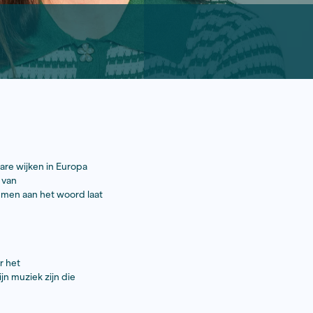
p je gemaakt?
. Hij ging een jaar in kwetsbare wijken in Europa
ichaamt voor mij wel de kern van