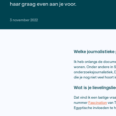
BJP als projectmedewerker Talent
werkzaam in het culturele veld, op 
communicatiemedewerker bij de Sch
haar graag even aan je voor.
3 november 2022
Welke jou
Ik heb onl
wonen. Onde