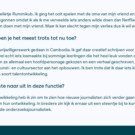
ournalistiek, Dat je je echt langdurig onderdompelt, je v
iet veel hoort in de media.
lievelingslied?
een lastige vraag. Ik hou sowieso heel erg van muziek. Op 
scination
van Tamino. Hij is een Belgische singer-songwrite
invloeden te horen.
easures?
 erg van een spelletje Rummikub. Ik ging het ooit spelen 
k ben ermee begonnen omdat ik als ik me verveelde iets a
 ben ik dat gaan doen met mijn vriend. Maar ik kan slecht t
prestatie ben je het meest trots tot nu toe?
paar maanden vrijwilligerswerk gedaan in Cambodia. Ik gaf