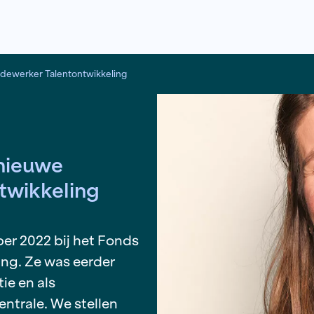
uwe Projectmedewerker Talentontwikkeling
 onze nieuwe
lentontwikkeling
af november 2022 bij het Fonds