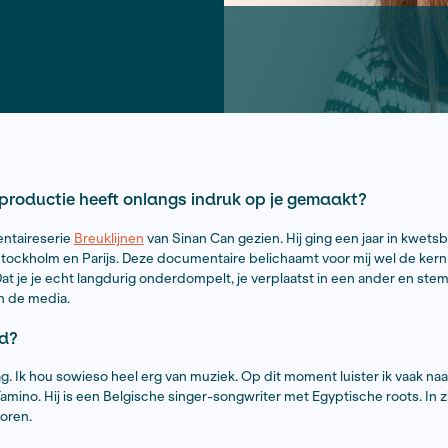
ontwikkeling. Ze was eerder
een redactie en als
rijverscentrale. We stellen
rnalistieke productie heeft onlangs indruk o
angs de documentaireserie
Breuklijnen
van Sinan Can gezien
r andere in Stockholm en Parijs. Deze documentaire bel