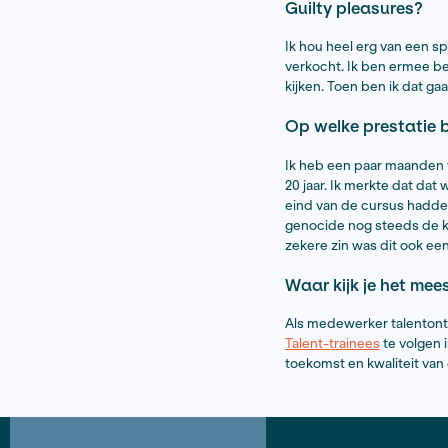
onderzoeksj
die je nog n
Wat is je 
Dat vind ik 
nummer
Fa
Egyptische 
Guilty pl
Ik hou heel
verkocht. I
kijken. Toen
Op welke 
Ik heb een 