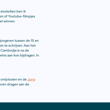
erplaatst in een ander en stemmen aan het woord laat
dit moment luister ik vaak naar het
r met Egyptische roots. In zijn muziek zijn die
met de oma van mijn vriend en sindsdien ben ik
nders wilde doen dan Netflixen of Youtube-filmpjes
egen mijn verlies dus ik wil wel winnen.
 daar creatief schrijven voor jongeren tussen de 15 en