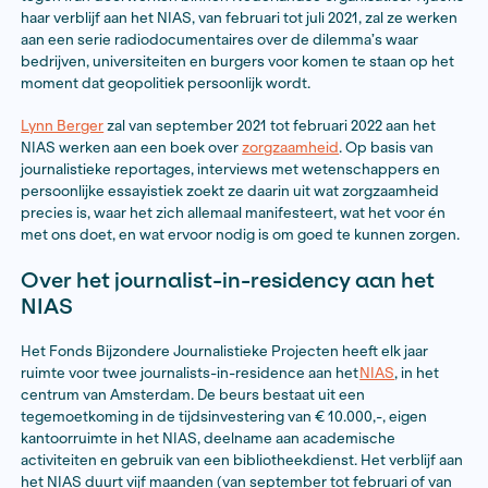
1 december 2020
Radiomaker
Saar Slegers
onderzoekt hoe internationa
tegen Iran doorwerken binnen Nederlandse organisati
haar verblijf aan het NIAS, van februari tot juli 2021, za
aan een serie radiodocumentaires over de dilemma’s 
bedrijven, universiteiten en burgers voor komen te st
moment dat geopolitiek persoonlijk wordt.
Lynn Berger
zal van september 2021 tot februari 2022 
NIAS werken aan een boek over
zorgzaamheid
. Op ba
journalistieke reportages, interviews met wetenscha
persoonlijke essayistiek zoekt ze daarin uit wat zorg