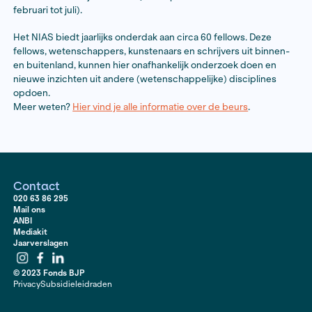
precies is, waar het zich allemaal manifesteert, wat he
met ons doet, en wat ervoor nodig is om goed te kunn
Over het journalist-in-residency aa
NIAS
Het Fonds Bijzondere Journalistieke Projecten heeft el
ruimte voor twee journalists-in-residence aan het
NIA
centrum van Amsterdam. De beurs bestaat uit een
tegemoetkoming in de tijdsinvestering van € 10.000,-,
kantoorruimte in het NIAS, deelname aan academisch
activiteiten en gebruik van een bibliotheekdienst. Het 
het NIAS duurt vijf maanden (van september tot februa
februari tot juli).
Het NIAS biedt jaarlijks onderdak aan circa 60 fellows
fellows, wetenschappers, kunstenaars en schrijvers u