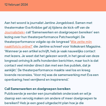
12 februari 2024
Aan het woord is journalist Jantine Jongebloed. Same
theatermaker Eva Knibbe gaf zij tijdens de kick-off va
Journalistiek+
call ‘Samenwerken en doelgroepen ber
lezing over hun theaterperformance Patchworkgirl. D
theaterperformance volgde op de longread ‘
Wie zette