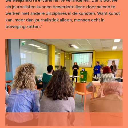
‘Filosoof en dichter Lieke Marsman zegt dat de 
veranderen niet kan door er van een afstandje n
kijken en erover te praten. We moeten voelen o
werkelijkheid te ervaren en te veranderen. Dat i
als journalisten kunnen bewerkstelligen door s
werken met andere disciplines in de kunsten. W
kan, meer dan journalistiek alleen, mensen echt 
beweging zetten.’