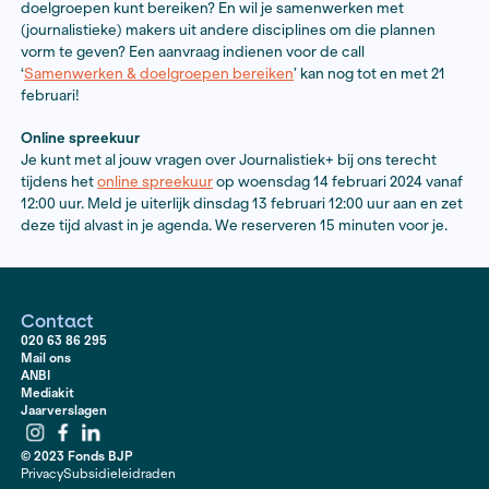
naaktfoto’s online?’
die Jantine schreef voor Volkskran
‘Wanneer je een artikel schrijft, heb je vaak nauwelijks
met lezers. Je weet dat het gelezen wordt, in het geva
longread ontving ik zelfs honderden berichten, maar t
contact veel minder direct dan met een live publiek, d
aankijkt.’ De theaterperformance maakte veel los en k
lovende recensies. ‘Voor mij was de samenwerking me
openbaring; heel verrijkend en inspirerend.’
Call Samenwerken en doelgroepen bereiken
Publiceerde je eerder een journalistiek onderzoek en w
daarop een vervolg maken om andere of meer doelgr
bereiken? Heb je een goed uitgedacht plan hoe je die
doelgroepen kunt bereiken? En wil je samenwerken m
(journalistieke) makers uit andere disciplines om die 
vorm te geven? Een aanvraag indienen voor de call
‘
Samenwerken & doelgroepen bereiken
’ kan nog tot 
februari!