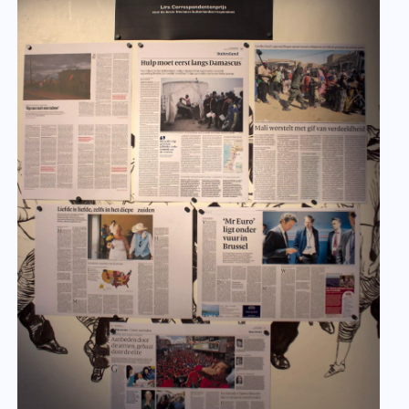
6 maart 2015
Nieuwe beurs journalist-in-resid
Athene
Lees meer
Nieuwsbericht