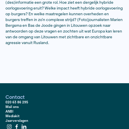
Terwijl de oorlog in Oekraïne onverminderd doorgaat 
de Baltische staten op verschillende manieren onder 
Rusland. In Estland, Letland en Litouwen zijn NAVO-mil
gevestigd om de landen bij te staan indien het tot een 
komt. Oorlogen worden in de 21
e
eeuw echter niet all
uitgevochten door legers. In het digitale tijdperk nee
ook minder zichtbare vormen aan en speelt het versp
(des)informatie een grote rol. Hoe ziet een dergelijk h
oorlogsvoering eruit? Welke impact heeft hybride oor
op burgers? En welke maatregelen kunnen overheden
burgers treffen in zo’n complexe strijd? (Foto)journali
Bergsma en Bas de Joode gingen in Litouwen opzoek 
antwoorden op deze vragen en zochten uit wat Europa
van de omgang van Litouwen met zichtbare en onzich
agressie vanuit Rusland.