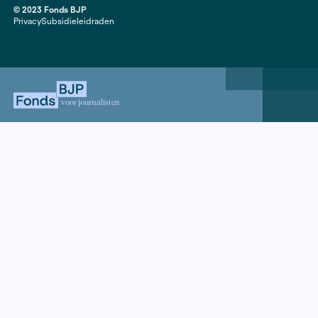
Contact
020 63 86 295
Mail ons
ANBI
Mediakit
Jaarverslagen
Instagram
Facebook
LinkedIn
© 2023 Fonds BJP
Privacy
Subsidieleidraden