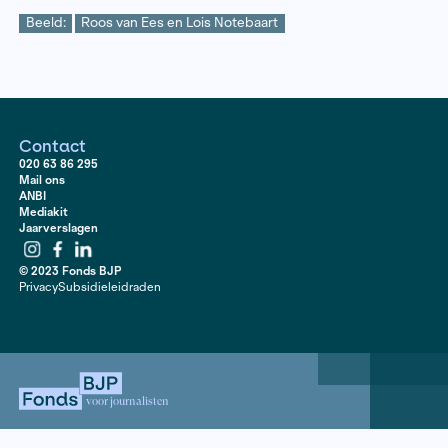
De maatschappij verwacht steeds meer van het
onderwijs: behalve lezen, schrijven en rekenen, moet
les krijgen over thema’s als gezond eten, omgaan met 
duurzaamheid en veilig internetgebruik. Daar waar sc
extra budget hebben blijkt dat bedrijven en organisatie
gat zijn gesprongen met zelf ontwikkelde lespakkette
schaal maken basisscholen gebruik van dit lesmateria
scholen mee overspoeld worden? Met welk doel stell
bedrijven en organisaties deze lespakketten samen? 
goed zijn scholen in staat om leerlingen te bescherm
commerciële belangen? Irene van den Berg en Manon
zochten uit wat de gevolgen zijn van het alsmaar groe
aanbod van lespakketten op het onderwijs.
Beeld:
Roos van Ees en Lois Notebaart