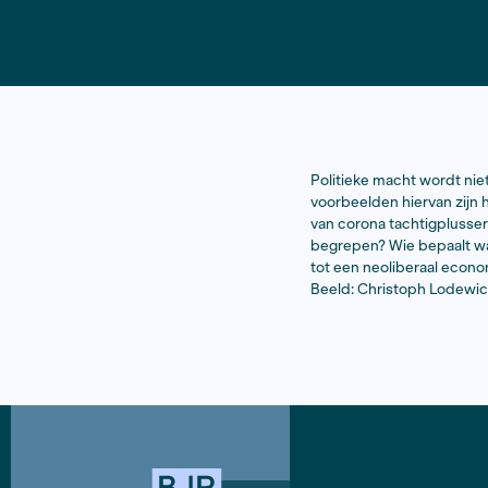
Politieke m
voorbeelden
van corona 
begrepen? W
tot een ne
Beeld: Chr