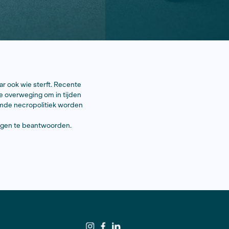
leren wie in leven blijft, maar ook wie sterft. Recente
smoe zijn, orgaandonatie en de overweging om in tijden
 care. Hoe moet deze zogenaamde necropolitiek worden
de necropolitieke macht zich
cht het onderwerp om die vragen te beantwoorden.