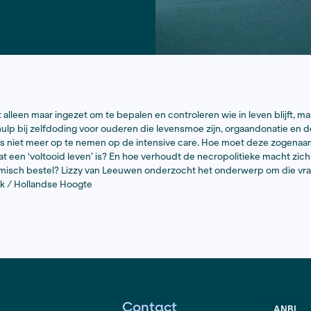
acht wordt niet alleen maar ingezet om te bepalen en contro
 hiervan zijn hulp bij zelfdoding voor ouderen die leven
tachtigplussers niet meer op te nemen op de intensive
ie bepaalt wat een ‘voltooid leven’ is? En hoe verhoudt 
oliberaal economisch bestel? Lizzy van Leeuwen onderzo
istoph Lodewick / Hollandse Hoogte