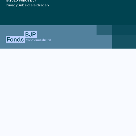
Contact
020 63 86 295
Mail ons
ANBI
Mediakit
Jaarverslagen
Instagram
Facebook
LinkedIn
© 2023 Fonds BJP
Privacy
Subsidieleidraden