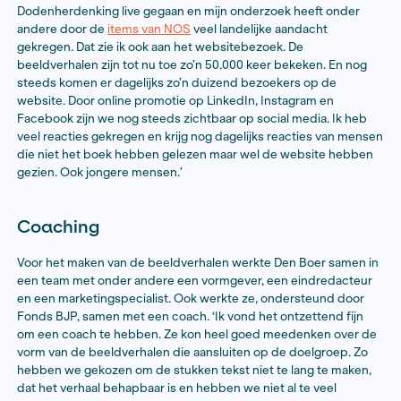
Zoeken naar de vertelvorm
Al is haar boek ook geschikt voor een jonger publiek, 
zich ervan bewust dat het lezen van een boek voor jo
drempel kan zijn en dat een andere vertelvorm passe
haar verhaal bij die doelgroep te krijgen. ‘Tijdens de r
voor dit boek heb ik veel beeld-, video- en audiomater
verzameld. Ik wist dat ik het verhaal over dit kamp oo
andere manier wilde vertellen, ik wist alleen nog niet h
Journalistiek+-regeling kwam eigenlijk precies op het j
moment om daarmee aan de slag te gaan.’
Den Boer diende een aanvraag in binnen de regeling
Journalistiek+ voor het ontwikkelen van een website 
beeldverhalen die onder andere via social media onde
aandacht van een jongere doelgroep worden gebracht.
mijn bereik veel groter’, reageert ze. ‘Kamperika.nl is n