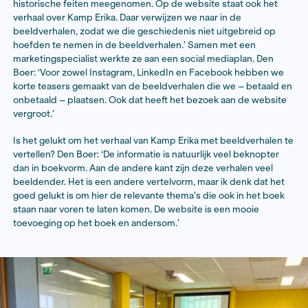
Dodenherdenking live gegaan en mijn onderzoek heef
andere door de
items van NOS
veel landelijke aandac
gekregen. Dat zie ik ook aan het websitebezoek. De
beeldverhalen zijn tot nu toe zo’n 50.000 keer bekeke
steeds komen er dagelijks zo’n duizend bezoekers op
website. Door online promotie op LinkedIn, Instagram
Facebook zijn we nog steeds zichtbaar op social medi
veel reacties gekregen en krijg nog dagelijks reactie
die niet het boek hebben gelezen maar wel de websi
gezien. Ook jongere mensen.’
Coaching
Voor het maken van de beeldverhalen werkte Den Boe
een team met onder andere een vormgever, een eind
en een marketingspecialist. Ook werkte ze, onderste
Fonds BJP, samen met een coach. ‘Ik vond het ontzett