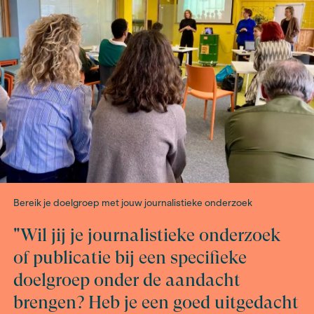
om een coach te hebben. Ze kon heel goed meedenk
vorm van de beeldverhalen die aansluiten op de doel
hebben we gekozen om de stukken tekst niet te lang 
dat het verhaal behapbaar is en hebben we niet al te v
historische feiten meegenomen. Op de website staat 
verhaal over Kamp Erika. Daar verwijzen we naar in de
beeldverhalen, zodat we die geschiedenis niet uitgeb
hoefden te nemen in de beeldverhalen.’ Samen met 
marketingspecialist werkte ze aan een social mediapl
Boer: ‘Voor zowel Instagram, LinkedIn en Facebook 
korte teasers gemaakt van de beeldverhalen die we –
onbetaald – plaatsen. Ook dat heeft het bezoek aan 
vergroot.’
Is het gelukt om het verhaal van Kamp Erika met beeld
vertellen? Den Boer: ‘De informatie is natuurlijk veel b
dan in boekvorm. Aan de andere kant zijn deze verhal
beeldender. Het is een andere vertelvorm, maar ik den