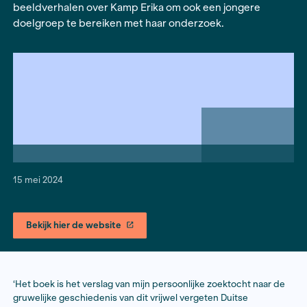
Erika
over het oorlogsverhaal van haar opa en d
geschiedenis van het vrijwel vergeten concentr
in de bossen bij Ommen. Met subsidie vanuit de 
Journalistiek+
ontwikkelde ze een
website
met
beeldverhalen over Kamp Erika om ook een jong
doelgroep te bereiken met haar onderzoek.
15 mei 2024