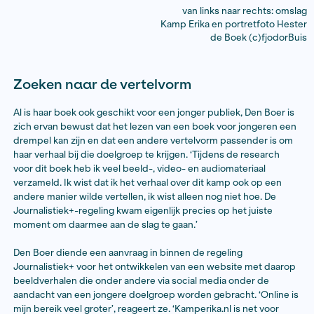
eigen Nederlandse geschiedenis, zoals slavernij, kolon
verleden en de politionele acties. Het zijn thema’s die
ons gaan, over het heden. Welke keuzes maken we nu
van links naar 
Kamp Erika en portr
de Boek 