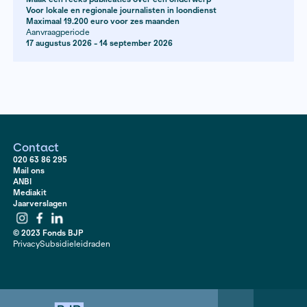
Bijzonderheden
Voor regionale en lokale journalisten in loondienst
Voor vooronderzoek
Maximaal 8.800 euro
Aanvraagperiode
Je kunt deze subsidie het hele jaar door aanvragen
Projectsubsidies
Dossiersubsidie
Bijzonderheden
Maak een reeks publicaties over één onderwerp
Voor lokale en regionale journalisten die freelance werke
Maximaal 19.200 euro voor zes maanden
Aanvraagperiode
17 augustus 2026 - 14 september 2026
Projectsubsidies